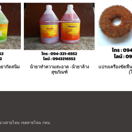
ำยากัดสนิม
น้ำยาทำความสะอาด -น้ำยาล้าง
แปรงเครื่องขัดพื
สุขภัณฑ์
(ไ
หม แขวงสายไหม เขตสายไหม กทม.