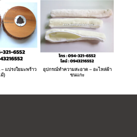
้น – แปรงใยมะพร้าว
อุปกรณ์ทำความสะอาด – อะไหล่ผ้า
ม้)
ขนแกะ