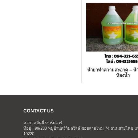
น้ำยาทำความสะอาด – น้
ห้องน้ำ
CONTACT US
หจก. คลีนนิ่งฮาร์ดแวร์
ที่อยู่ : 99/233 หมู่บ้านศรีวิมลวิลล์ ซอยสายไหม 74 ถนนสายไ
10220