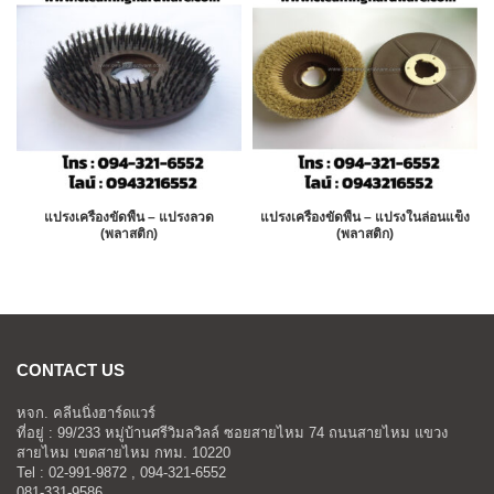
แปรงเครื่องขัดพื้น – แปรงลวด
แปรงเครื่องขัดพื้น – แปรงในล่อนแข็ง
(พลาสติก)
(พลาสติก)
CONTACT US
หจก. คลีนนิ่งฮาร์ดแวร์
ที่อยู่ : 99/233 หมู่บ้านศรีวิมลวิลล์ ซอยสายไหม 74 ถนนสายไหม แขวง
สายไหม เขตสายไหม กทม. 10220
Tel : 02-991-9872 , 094-321-6552
081-331-9586